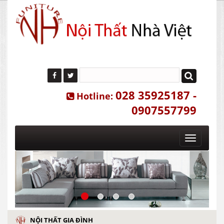
028 35925187 -
Hotline:
0907557799
Toggle
navigatio
NỘI THẤT GIA ĐÌNH