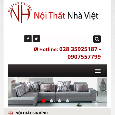
028 35925187 -
Hotline:
0907557799
Toggle
navigatio
NỘI THẤT GIA ĐÌNH