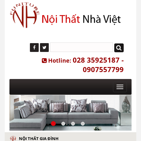
028 35925187 -
Hotline:
0907557799
Toggle
navigatio
NỘI THẤT GIA ĐÌNH