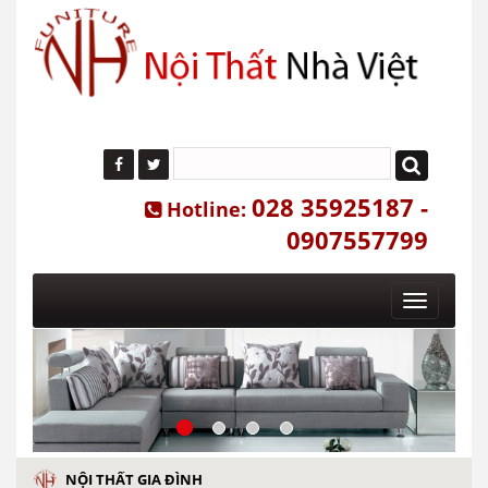
028 35925187 -
Hotline:
0907557799
Toggle
navigatio
NỘI THẤT GIA ĐÌNH