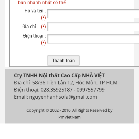
bạn nhanh nhất có thể
Họ và tên :
(*)
Địa chỉ :
(*)
Điện thoại :
(*)
Cty TNHH Nội thất Cao Cấp NHÀ VIỆT
Địa chỉ 58/36 Tiền Lân 12, Hóc Môn, TP HCM
Điện thoại: 028.35925187 - 0997557799
Email: nguyenhanhsofa@gmail.com
Copyright © 2002 - 2016. All Rights Reserved by
PmVietNam