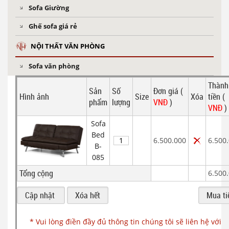
Sofa Giường
Ghế sofa giá rẻ
NỘI THẤT VĂN PHÒNG
Sofa văn phòng
Thành
Sản
Số
Đơn giá (
Hình ảnh
Size
Xóa
tiền (
phẩm
lượng
VNĐ
)
VNĐ
)
Sofa
Bed
6.500.000
6.500
B-
085
Tổng cộng
6.500
* Vui lòng điền đầy đủ thông tin chúng tôi sẽ liên hệ với