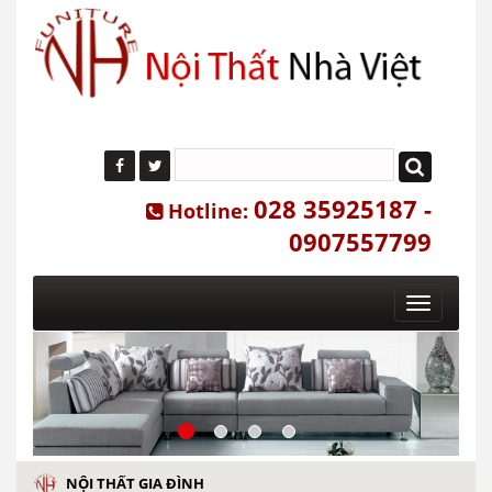
028 35925187 -
Hotline:
0907557799
Toggle
navigatio
NỘI THẤT GIA ĐÌNH