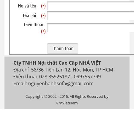
Họ và tên :
(*)
Địa chỉ :
(*)
Điện thoại :
(*)
Cty TNHH Nội thất Cao Cấp NHÀ VIỆT
Địa chỉ 58/36 Tiền Lân 12, Hóc Môn, TP HCM
Điện thoại: 028.35925187 - 0997557799
Email: nguyenhanhsofa@gmail.com
Copyright © 2002 - 2016. All Rights Reserved by
PmVietNam