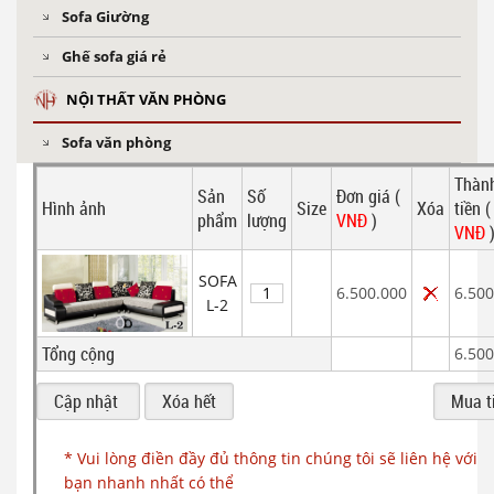
Sofa Giường
Ghế sofa giá rẻ
NỘI THẤT VĂN PHÒNG
Sofa văn phòng
Thàn
Sản
Số
Đơn giá (
Hình ảnh
Size
Xóa
tiền (
phẩm
lượng
VNĐ
)
VNĐ
SOFA
6.500.000
6.500
L-2
Tổng cộng
6.500
* Vui lòng điền đầy đủ thông tin chúng tôi sẽ liên hệ với
bạn nhanh nhất có thể