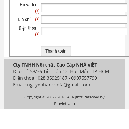
Họ và tên :
(*)
Địa chỉ :
(*)
Điện thoại :
(*)
Cty TNHH Nội thất Cao Cấp NHÀ VIỆT
Địa chỉ 58/36 Tiền Lân 12, Hóc Môn, TP HCM
Điện thoại: 028.35925187 - 0997557799
Email: nguyenhanhsofa@gmail.com
Copyright © 2002 - 2016. All Rights Reserved by
PmVietNam