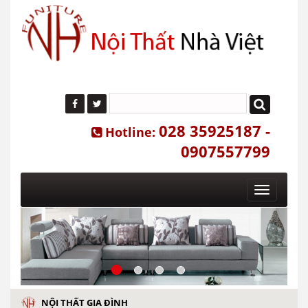
028 35925187 -
Hotline:
0907557799
Toggle
navigatio
NỘI THẤT GIA ĐÌNH