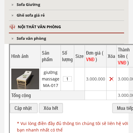
Sofa Giường
Ghế sofa giá rẻ
NỘI THẤT VĂN PHÒNG
Sofa văn phòng
Thành
Sản
Số
Đơn giá (
Hình ảnh
Size
Xóa
tiền (
phẩm
lượng
VNĐ
)
VNĐ
)
giường
massage
3.000.000
3.000.0
MA-017
Tổng cộng
3.000.0
* Vui lòng điền đầy đủ thông tin chúng tôi sẽ liên hệ với
bạn nhanh nhất có thể