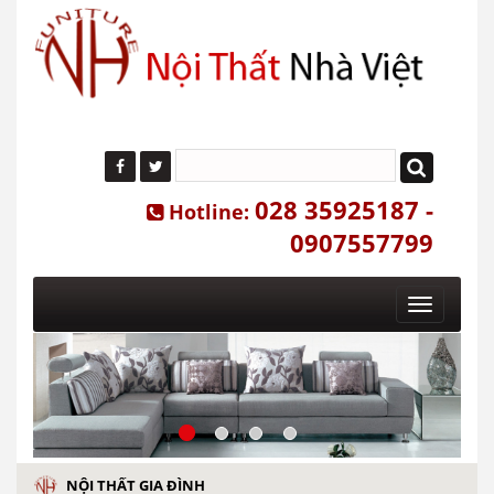
028 35925187 -
Hotline:
0907557799
Toggle
navigatio
NỘI THẤT GIA ĐÌNH