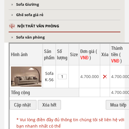
Sofa Giường
Ghế sofa giá rẻ
NỘI THẤT VĂN PHÒNG
Sofa văn phòng
Thành
Sản
Số
Đơn giá (
Hình ảnh
Size
Xóa
tiền (
phẩm
lượng
VNĐ
)
VNĐ
)
Sofa
4.700.000
4.700.00
K-56
Tổng cộng
4.700.00
* Vui lòng điền đầy đủ thông tin chúng tôi sẽ liên hệ với
bạn nhanh nhất có thể