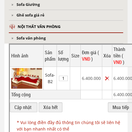
Sofa Giường
Ghế sofa giá rẻ
NỘI THẤT VĂN PHÒNG
Sofa văn phòng
Thành
Sản
Số
Đơn giá (
Hình ảnh
Size
Xóa
tiền (
phẩm
lượng
VNĐ
)
VNĐ
)
Sofa-
6.400.000
6.400.00
B2
Tổng cộng
6.400.00
* Vui lòng điền đầy đủ thông tin chúng tôi sẽ liên hệ
với bạn nhanh nhất có thể