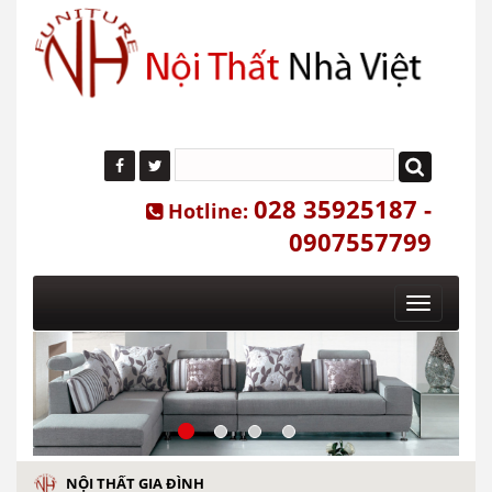
028 35925187 -
Hotline:
0907557799
Toggle
navigatio
NỘI THẤT GIA ĐÌNH