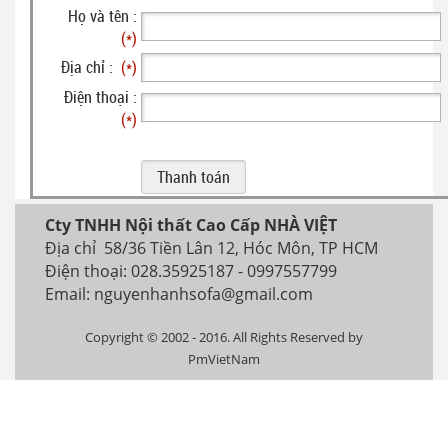
Họ và tên :
(*)
Địa chỉ :
(*)
Điện thoại :
(*)
Cty TNHH Nội thất Cao Cấp NHÀ VIỆT
Địa chỉ 58/36 Tiền Lân 12, Hóc Môn, TP HCM
Điện thoại: 028.35925187 - 0997557799
Email: nguyenhanhsofa@gmail.com
Copyright © 2002 - 2016. All Rights Reserved by
PmVietNam