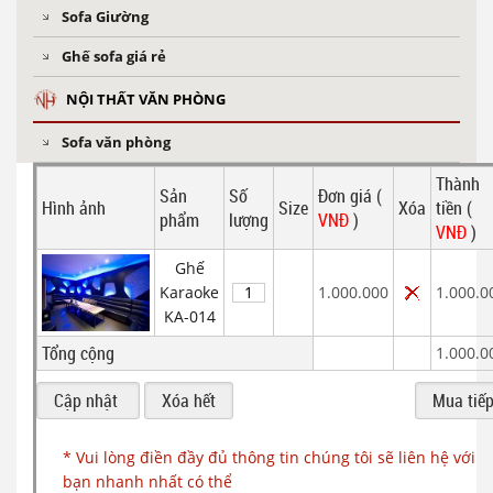
Sofa Giường
Ghế sofa giá rẻ
NỘI THẤT VĂN PHÒNG
Sofa văn phòng
Thành
Sản
Số
Đơn giá (
Hình ảnh
Size
Xóa
tiền (
phẩm
lượng
VNĐ
)
VNĐ
)
Ghế
Karaoke
1.000.000
1.000.0
KA-014
Tổng cộng
1.000.0
* Vui lòng điền đầy đủ thông tin chúng tôi sẽ liên hệ với
bạn nhanh nhất có thể