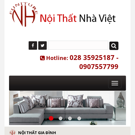
028 35925187 -
Hotline:
0907557799
Toggle
navigatio
NỘI THẤT GIA ĐÌNH