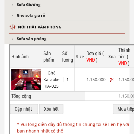
Sofa Giường
Ghế sofa giá rẻ
NỘI THẤT VĂN PHÒNG
Sofa văn phòng
Thành
Sản
Số
Đơn giá (
Hình ảnh
Size
Xóa
tiền (
phẩm
lượng
VNĐ
)
VNĐ
)
Ghế
Karaoke
1.150.000
1.150.0
KA-025
Tổng cộng
1.150.0
* Vui lòng điền đầy đủ thông tin chúng tôi sẽ liên hệ với
bạn nhanh nhất có thể