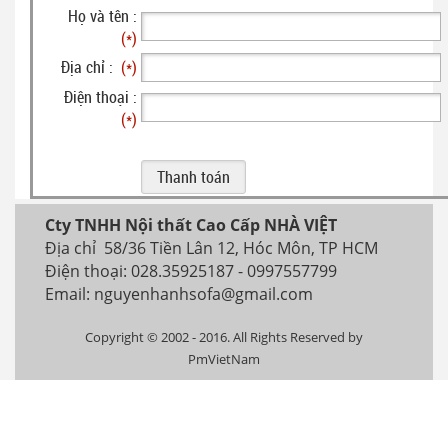
Họ và tên :
(*)
Địa chỉ :
(*)
Điện thoại :
(*)
Cty TNHH Nội thất Cao Cấp NHÀ VIỆT
Địa chỉ 58/36 Tiền Lân 12, Hóc Môn, TP HCM
Điện thoại: 028.35925187 - 0997557799
Email: nguyenhanhsofa@gmail.com
Copyright © 2002 - 2016. All Rights Reserved by
PmVietNam