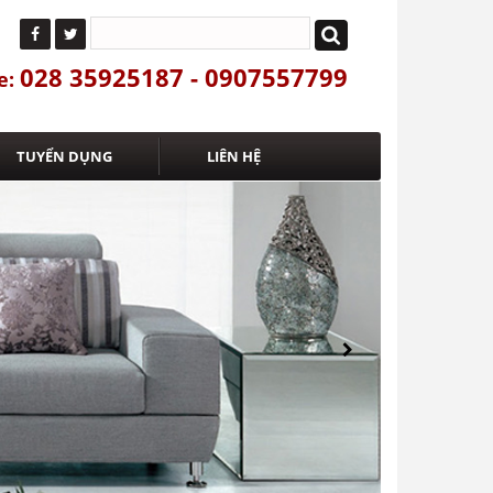
028 35925187 - 0907557799
e:
TUYỂN DỤNG
LIÊN HỆ