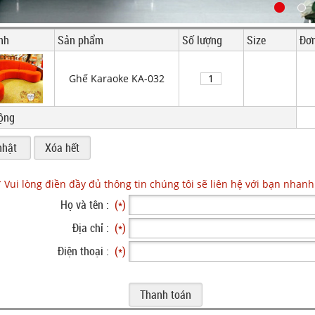
nh
Sản phẩm
Số lượng
Size
Đơn
Ghế Karaoke KA-032
ộng
* Vui lòng điền đầy đủ thông tin chúng tôi sẽ liên hệ với bạn nhanh
Họ và tên :
(*)
Địa chỉ :
(*)
Điện thoại :
(*)