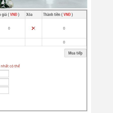
 giá (
VNĐ
)
Xóa
Thành tiền (
VNĐ
)
0
0
0
 nhất có thể