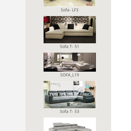
Sofa- LF3
Sofa T- 51
SOFA_L19
Sofa T- 53