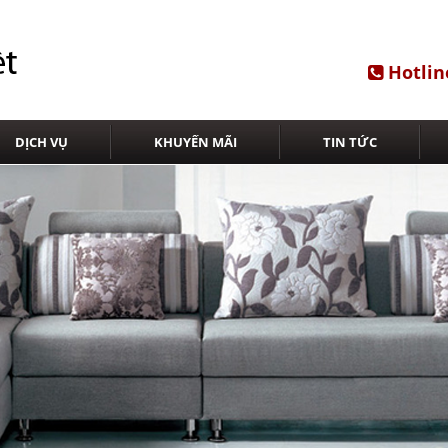
Hotlin
DỊCH VỤ
KHUYẾN MÃI
TIN TỨC