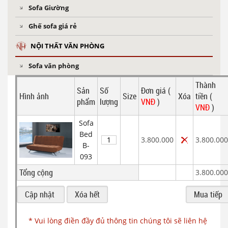
Sofa Giường
Ghế sofa giá rẻ
NỘI THẤT VĂN PHÒNG
Sofa văn phòng
Thành
Sản
Số
Đơn giá (
Hình ảnh
Size
Xóa
tiền (
phẩm
lượng
VNĐ
)
VNĐ
)
Sofa
Bed
3.800.000
3.800.000
B-
093
Tổng cộng
3.800.000
* Vui lòng điền đầy đủ thông tin chúng tôi sẽ liên hệ