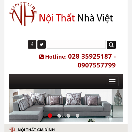
028 35925187 -
Hotline:
0907557799
Toggle
navigatio
NỘI THẤT GIA ĐÌNH