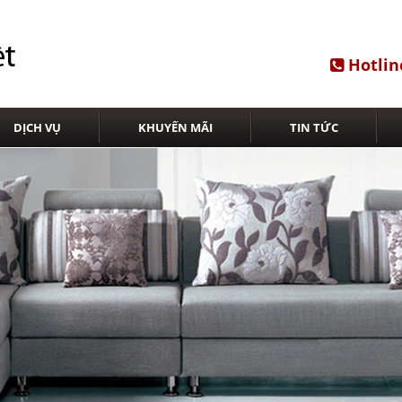
Hotlin
DỊCH VỤ
KHUYẾN MÃI
TIN TỨC