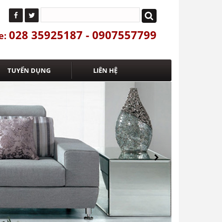
028 35925187 - 0907557799
e:
TUYỂN DỤNG
LIÊN HỆ