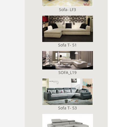
Sofa- LF3
Sofa T- 51
SOFA_L19
Sofa T- 53