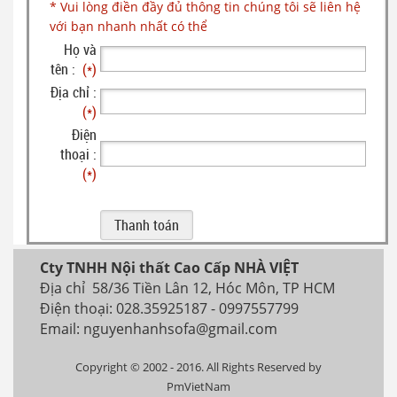
* Vui lòng điền đầy đủ thông tin chúng tôi sẽ liên hệ
với bạn nhanh nhất có thể
Họ và
tên :
(*)
Địa chỉ :
(*)
Điện
thoại :
(*)
Cty TNHH Nội thất Cao Cấp NHÀ VIỆT
Địa chỉ 58/36 Tiền Lân 12, Hóc Môn, TP HCM
Điện thoại: 028.35925187 - 0997557799
Email: nguyenhanhsofa@gmail.com
Copyright © 2002 - 2016. All Rights Reserved by
PmVietNam