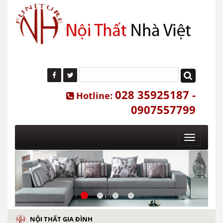
028 35925187 -
Hotline:
0907557799
Toggle
navigatio
NỘI THẤT GIA ĐÌNH