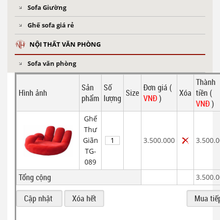
Sofa Giường
Ghế sofa giá rẻ
NỘI THẤT VĂN PHÒNG
Sofa văn phòng
Thành
Sản
Số
Đơn giá (
Hình ảnh
Size
Xóa
tiền (
phẩm
lượng
VNĐ
)
VNĐ
)
Ghế
Thư
Giãn
3.500.000
3.500.
TG-
089
Tổng cộng
3.500.