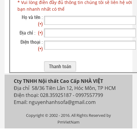
* Vui lòng điền đầy đủ thông tin chúng tôi sẽ liên hệ với
bạn nhanh nhất có thể
Họ và tên :
(*)
Địa chỉ :
(*)
Điện thoại :
(*)
Cty TNHH Nội thất Cao Cấp NHÀ VIỆT
Địa chỉ 58/36 Tiền Lân 12, Hóc Môn, TP HCM
Điện thoại: 028.35925187 - 0997557799
Email: nguyenhanhsofa@gmail.com
Copyright © 2002 - 2016. All Rights Reserved by
PmVietNam