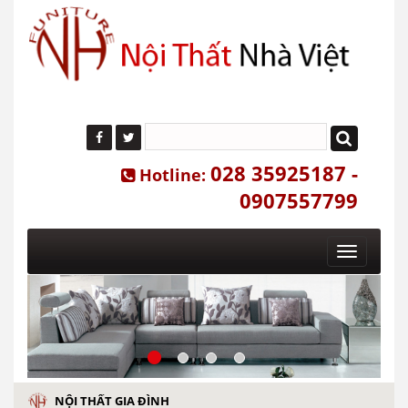
028 35925187 -
Hotline:
0907557799
Toggle
navigatio
NỘI THẤT GIA ĐÌNH