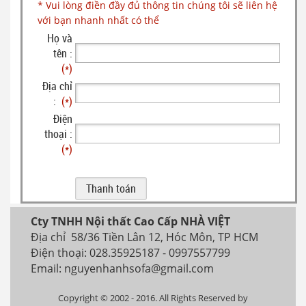
* Vui lòng điền đầy đủ thông tin chúng tôi sẽ liên hệ
với bạn nhanh nhất có thể
Họ và
tên :
(*)
Địa chỉ
:
(*)
Điện
thoại :
(*)
Cty TNHH Nội thất Cao Cấp NHÀ VIỆT
Địa chỉ 58/36 Tiền Lân 12, Hóc Môn, TP HCM
Điện thoại: 028.35925187 - 0997557799
Email: nguyenhanhsofa@gmail.com
Copyright © 2002 - 2016. All Rights Reserved by