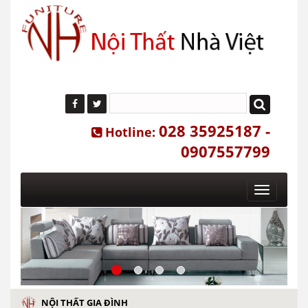
028 35925187 -
Hotline:
0907557799
Toggle
navigatio
NỘI THẤT GIA ĐÌNH