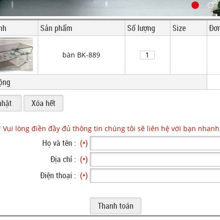
nh
Sản phẩm
Số lượng
Size
Đơn
bàn BK-889
ộng
* Vui lòng điền đầy đủ thông tin chúng tôi sẽ liên hệ với bạn nhanh
Họ và tên :
(*)
Địa chỉ :
(*)
Điện thoại :
(*)