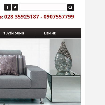
028 35925187 - 0907557799
e:
TUYỂN DỤNG
LIÊN HỆ