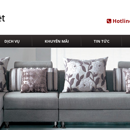
Hotlin
DỊCH VỤ
KHUYẾN MÃI
TIN TỨC