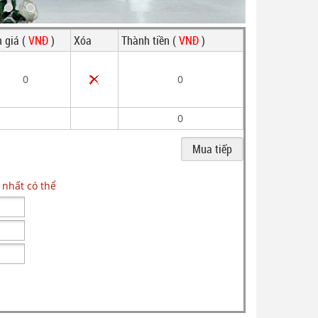
 giá (
VNĐ
)
Xóa
Thành tiền (
VNĐ
)
0
0
0
 nhất có thể