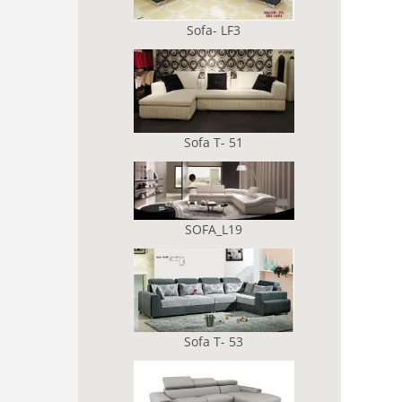
Sofa- LF3
Sofa T- 51
SOFA_L19
Sofa T- 53