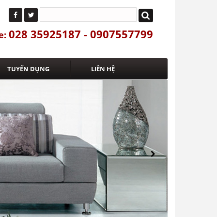
028 35925187 - 0907557799
e:
TUYỂN DỤNG
LIÊN HỆ