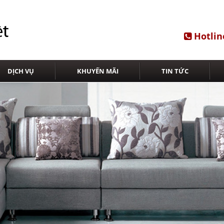
Hotlin
DỊCH VỤ
KHUYẾN MÃI
TIN TỨC