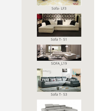
Sofa- LF3
Sofa T- 51
SOFA_L19
Sofa T- 53