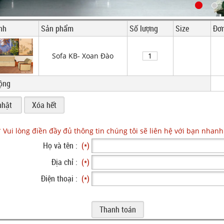
nh
Sản phẩm
Số lượng
Size
Đơn
Sofa KB- Xoan Đào
ộng
* Vui lòng điền đầy đủ thông tin chúng tôi sẽ liên hệ với bạn nhanh
Họ và tên :
(*)
Địa chỉ :
(*)
Điện thoại :
(*)