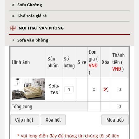
Sofa Giường
Ghế sofa giá rẻ
NỘI THẤT VĂN PHÒNG
Sofa văn phòng
Đơn
Thành
Sản
Số
giá (
Hình ảnh
Size
Xóa
tiền (
phẩm
lượng
VNĐ
VNĐ
)
)
Sofa-
0
0
T66
Tổng cộng
0
* Vui lòng điền đầy đủ thông tin chúng tôi sẽ liên