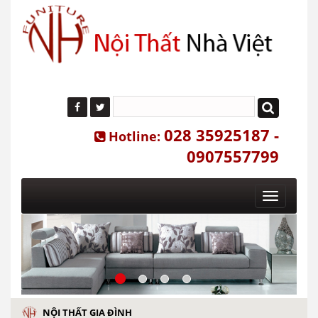
028 35925187 -
Hotline:
0907557799
Toggle
navigatio
NỘI THẤT GIA ĐÌNH