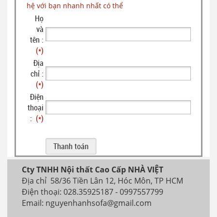
hệ với bạn nhanh nhất có thể
Họ
và
tên :
(*)
Địa
chỉ :
(*)
Điện
thoại
:
(*)
Cty TNHH Nội thất Cao Cấp NHÀ VIỆT
Địa chỉ 58/36 Tiền Lân 12, Hóc Môn, TP HCM
Điện thoại: 028.35925187 - 0997557799
Email: nguyenhanhsofa@gmail.com