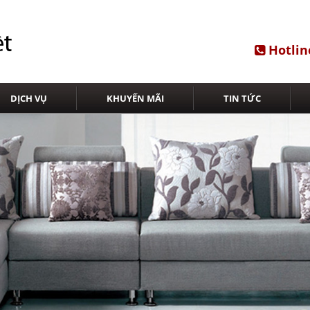
Hotlin
DỊCH VỤ
KHUYẾN MÃI
TIN TỨC