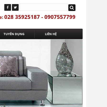
028 35925187 - 0907557799
e:
TUYỂN DỤNG
LIÊN HỆ