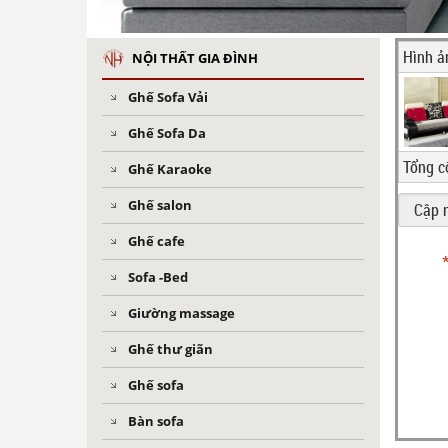
Hình ả
NỘI THẤT GIA ĐÌNH
Ghế Sofa Vải
Ghế Sofa Da
Tổng c
Ghế Karaoke
Ghế salon
Ghế cafe
Sofa -Bed
Giường massage
Ghế thư giãn
Ghế sofa
Bàn sofa