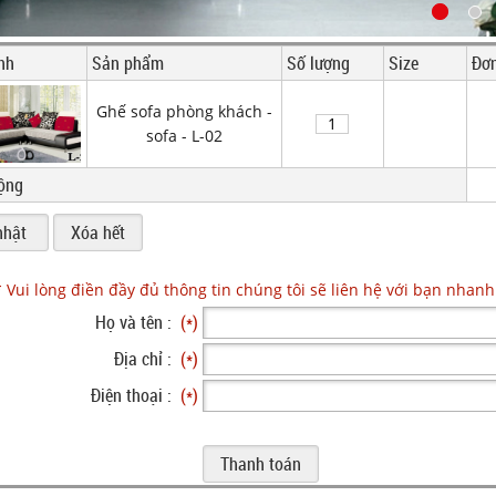
nh
Sản phẩm
Số lượng
Size
Đơn
Ghế sofa phòng khách -
sofa - L-02
ộng
* Vui lòng điền đầy đủ thông tin chúng tôi sẽ liên hệ với bạn nhanh
Họ và tên :
(*)
Địa chỉ :
(*)
Điện thoại :
(*)