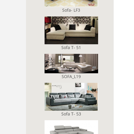
Sofa- LF3
Sofa T- 51
SOFA_L19
Sofa T- 53