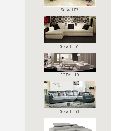
Sofa- LF3
Sofa T- 51
SOFA_L19
Sofa T- 53