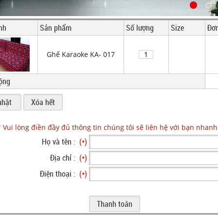
nh
Sản phẩm
Số lượng
Size
Đơn
Ghế Karaoke KA- 017
ộng
* Vui lòng điền đầy đủ thông tin chúng tôi sẽ liên hệ với bạn nhanh
Họ và tên :
(*)
Địa chỉ :
(*)
Điện thoại :
(*)