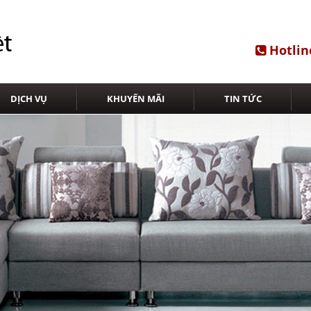
Hotlin
DỊCH VỤ
KHUYẾN MÃI
TIN TỨC