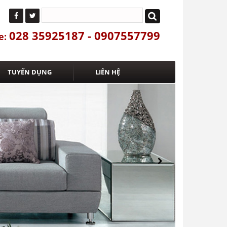
028 35925187 - 0907557799
e:
TUYỂN DỤNG
LIÊN HỆ