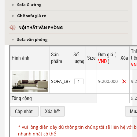
Sofa Giường
Ghế sofa giá rẻ
NỘI THẤT VĂN PHÒNG
Sofa văn phòng
Th
Sản
Số
Đơn giá (
Hình ảnh
Size
Xóa
tiề
phẩm
lượng
VNĐ
)
V
SOFA_L87
9.200.000
9.
Tổng cộng
9.
* Vui lòng điền đầy đủ thông tin chúng tôi sẽ liên hệ với 
nhanh nhất có thể