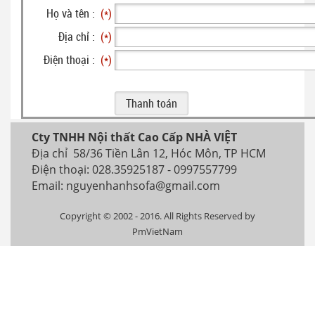
Họ và tên :
(*)
Địa chỉ :
(*)
Điện thoại :
(*)
Cty TNHH Nội thất Cao Cấp NHÀ VIỆT
Địa chỉ 58/36 Tiền Lân 12, Hóc Môn, TP HCM
Điện thoại: 028.35925187 - 0997557799
Email: nguyenhanhsofa@gmail.com
Copyright © 2002 - 2016. All Rights Reserved by
PmVietNam