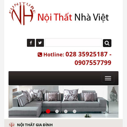
028 35925187 -
Hotline:
0907557799
Toggle
navigatio
NỘI THẤT GIA ĐÌNH