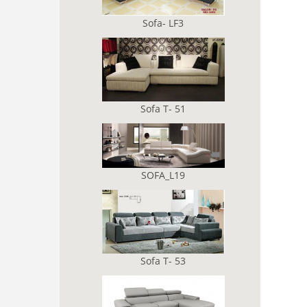
Sofa- LF3
Sofa T- 51
SOFA_L19
Sofa T- 53