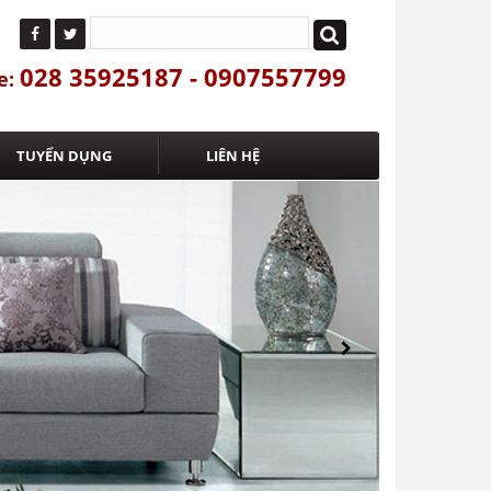
028 35925187 - 0907557799
e:
TUYỂN DỤNG
LIÊN HỆ