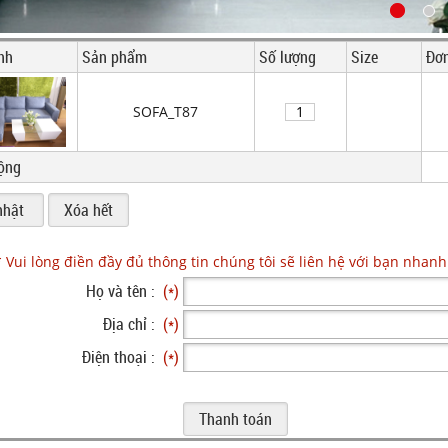
nh
Sản phẩm
Số lượng
Size
Đơn
SOFA_T87
ộng
* Vui lòng điền đầy đủ thông tin chúng tôi sẽ liên hệ với bạn nhanh
Họ và tên :
(*)
Địa chỉ :
(*)
Điện thoại :
(*)