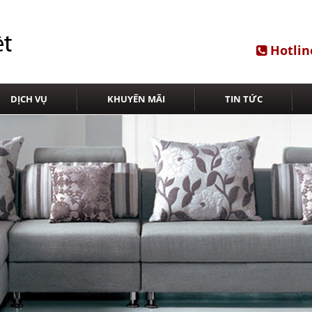
Hotlin
DỊCH VỤ
KHUYẾN MÃI
TIN TỨC