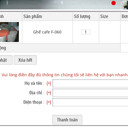
nh
Sản phẩm
Số lượng
Size
Đơn
Ghế cafe F-060
ộng
* Vui lòng điền đầy đủ thông tin chúng tôi sẽ liên hệ với bạn nhanh
Họ và tên :
(*)
Địa chỉ :
(*)
Điện thoại :
(*)