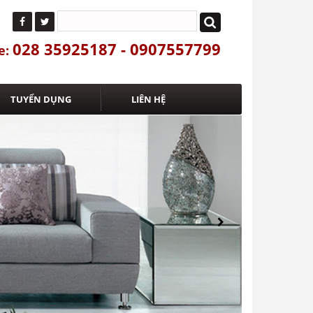
028 35925187 - 0907557799
e:
TUYỂN DỤNG
LIÊN HỆ