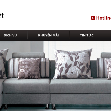
Hotlin
DỊCH VỤ
KHUYẾN MÃI
TIN TỨC