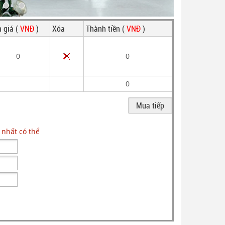
 giá (
VNĐ
)
Xóa
Thành tiền (
VNĐ
)
0
0
0
 nhất có thể