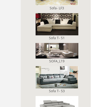
Sofa- LF3
Sofa T- 51
SOFA_L19
Sofa T- 53