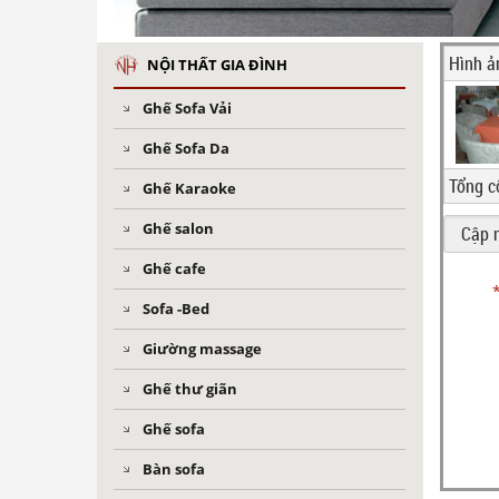
Hình ả
NỘI THẤT GIA ĐÌNH
Ghế Sofa Vải
Ghế Sofa Da
Tổng c
Ghế Karaoke
Ghế salon
Ghế cafe
Sofa -Bed
Giường massage
Ghế thư giãn
Ghế sofa
Bàn sofa