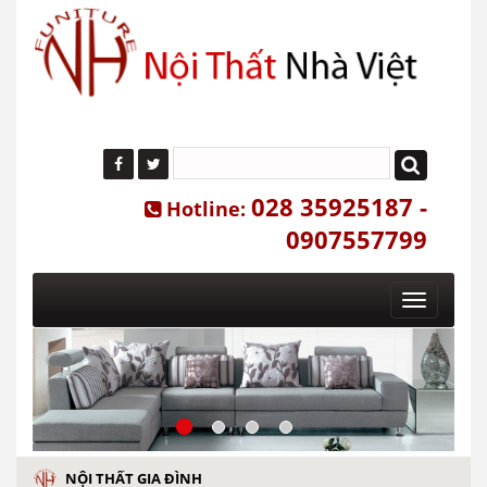
028 35925187 -
Hotline:
0907557799
Toggle
navigatio
NỘI THẤT GIA ĐÌNH