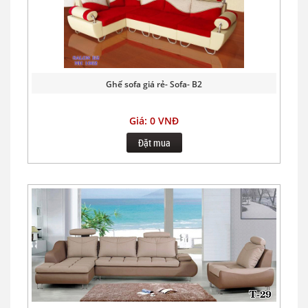
Ghế sofa giá rẻ- Sofa- B2
Giá: 0 VNĐ
Đặt mua