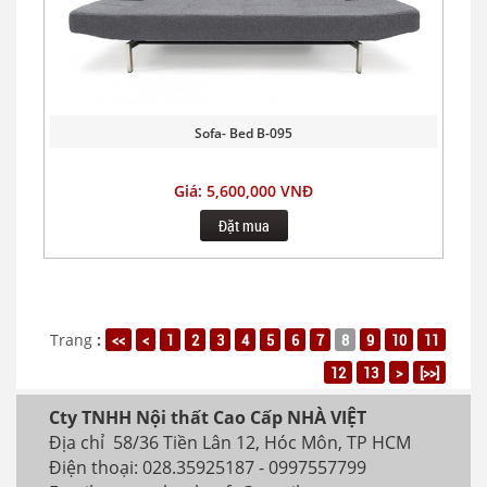
Sofa- Bed B-095
Giá: 5,600,000 VNĐ
Đặt mua
Trang
:
<<
<
1
2
3
4
5
6
7
8
9
10
11
12
13
>
[>>]
Cty TNHH Nội thất Cao Cấp NHÀ VIỆT
Địa chỉ 58/36 Tiền Lân 12, Hóc Môn, TP HCM
Điện thoại: 028.35925187 - 0997557799