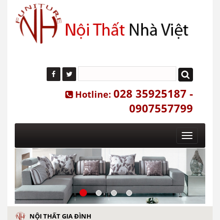
028 35925187 -
Hotline:
0907557799
Toggle
navigatio
NỘI THẤT GIA ĐÌNH