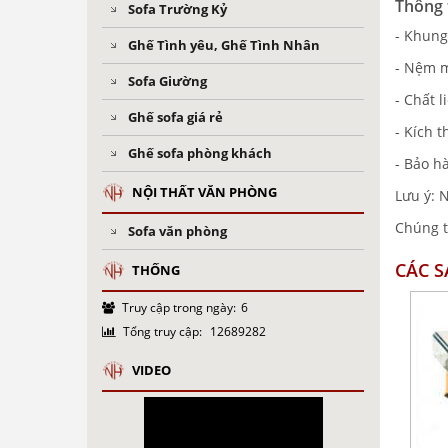
Thông 
Sofa Trường Kỷ
- Khung
Ghế Tình yêu, Ghế Tình Nhân
- Nệm 
Sofa Giường
- Chất l
Ghế sofa giá rẻ
- Kích 
Ghế sofa phòng khách
- Bảo h
NỘI THẤT VĂN PHÒNG
Lưu ý: N
Chúng t
Sofa văn phòng
CÁC 
THỐNG
Truy cập trong ngày:
6
Tổng truy cập:
12689282
VIDEO