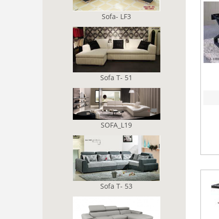
Sofa- LF3
Sofa T- 51
SOFA_L19
Sofa T- 53