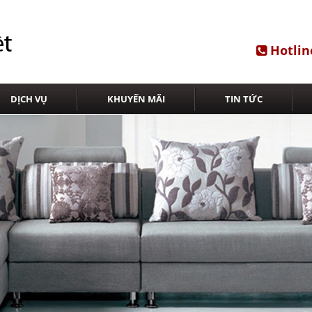
Hotlin
DỊCH VỤ
KHUYẾN MÃI
TIN TỨC