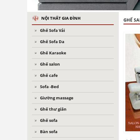
NỘI THẤT GIA ĐÌNH
GHẾ S
Ghế Sofa Vải
Ghế Sofa Da
Ghế Karaoke
Ghế salon
Ghế cafe
Sofa -Bed
Giường massage
Ghế thư giãn
Ghế sofa
Bàn sofa