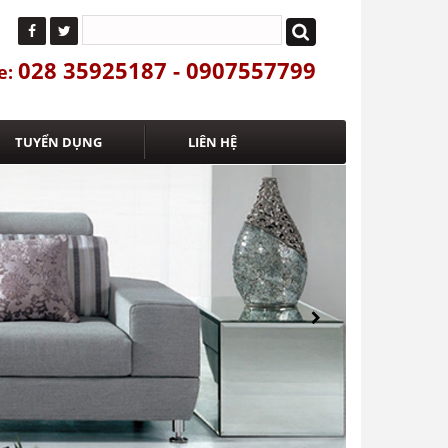
028 35925187 - 0907557799
e:
TUYỂN DỤNG
LIÊN HỆ