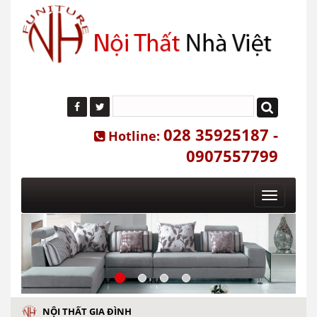
028 35925187 -
Hotline:
0907557799
Toggle
navigatio
NỘI THẤT GIA ĐÌNH