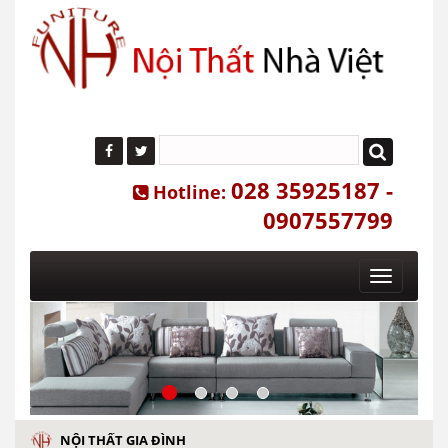
028 35925187 -
Hotline:
0907557799
Toggle
navigatio
NỘI THẤT GIA ĐÌNH