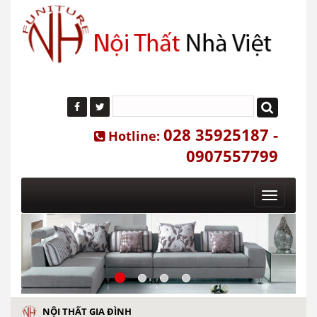
028 35925187 -
Hotline:
0907557799
Toggle
navigatio
NỘI THẤT GIA ĐÌNH