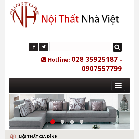
028 35925187 -
Hotline:
0907557799
Toggle
navigatio
NỘI THẤT GIA ĐÌNH