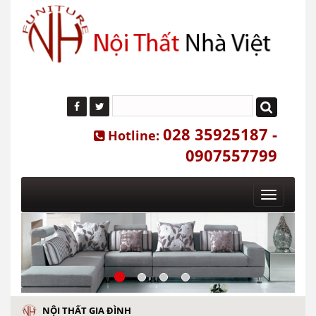
028 35925187 -
Hotline:
0907557799
Toggle
navigatio
NỘI THẤT GIA ĐÌNH