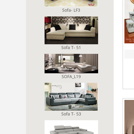
Sofa- LF3
Sofa T- 51
SOFA_L19
Sofa T- 53