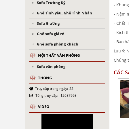
Sofa Trường Kỷ
- Khung
Ghế Tình yêu, Ghế Tình Nhân
- Nệm 
- Chất l
Sofa Giường
- Kích 
Ghế sofa giá rẻ
- Bảo h
Ghế sofa phòng khách
Lưu ý: N
NỘI THẤT VĂN PHÒNG
Chúng t
Sofa văn phòng
CÁC 
THỐNG
Truy cập trong ngày:
22
Tổng truy cập:
12687993
VIDEO