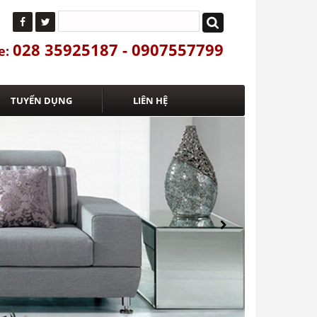
028 35925187 - 0907557799
e:
TUYỂN DỤNG
LIÊN HỆ