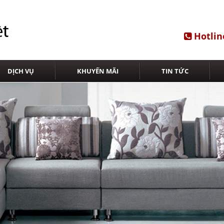
Hotlin
DỊCH VỤ
KHUYẾN MÃI
TIN TỨC