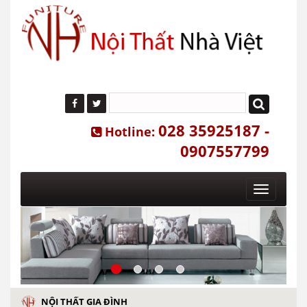
028 35925187 -
Hotline:
0907557799
Toggle
navigatio
NỘI THẤT GIA ĐÌNH