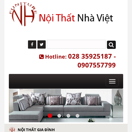
028 35925187 -
Hotline:
0907557799
Toggle
navigatio
NỘI THẤT GIA ĐÌNH