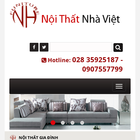
028 35925187 -
Hotline:
0907557799
Toggle
navigatio
NỘI THẤT GIA ĐÌNH